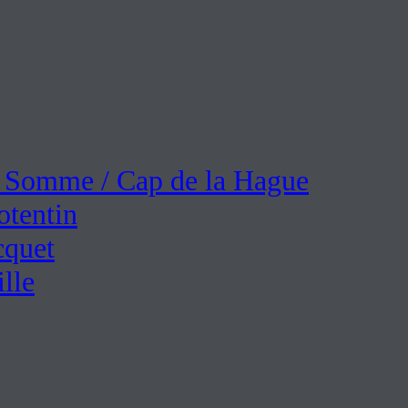
e Somme / Cap de la Hague
otentin
cquet
lle